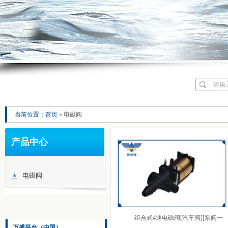
当前位置：
首页
» 电磁阀
产品中心
电磁阀
组合式4通电磁阀[汽车阀][泵阀一
万搏平台（中国）